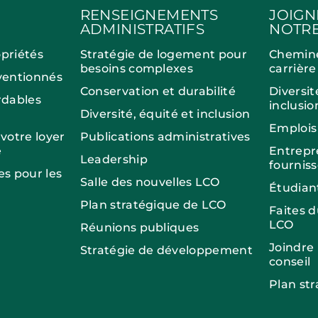
RENSEIGNEMENTS
JOIGN
ADMINISTRATIFS
NOTRE
opriétés
Stratégie de logement pour
Chemin
besoins complexes
carrière
entionnés
Conservation et durabilité
Diversit
dables
inclusio
Diversité, équité et inclusion
Emplois
otre loyer
Publications administratives
e
Entrepr
Leadership
fournis
es pour les
Salle des nouvelles LCO
Étudian
Plan stratégique de LCO
Faites 
LCO
Réunions publiques
Joindre
Stratégie de développement
conseil
Plan st