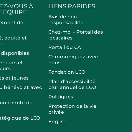
EZ-VOUS À
LIENS RAPIDES
 ÉQUIPE
Avis de non-
ement de
responsabilité
Chez-moi - Portail des
é, équité et
locataires
n
Portail du CA
 disponibles
Communiquez avec
eneurs et
nous
seurs
Fondation LCO
ts et jeunes
Plan d’accessibilité
du bénévolat avec
pluriannuel de LCO
Politiques
 un comité du
Protection de la vie
privée
ratégique de LCO
English