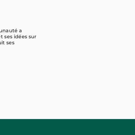
unauté a
t ses idées sur
it ses