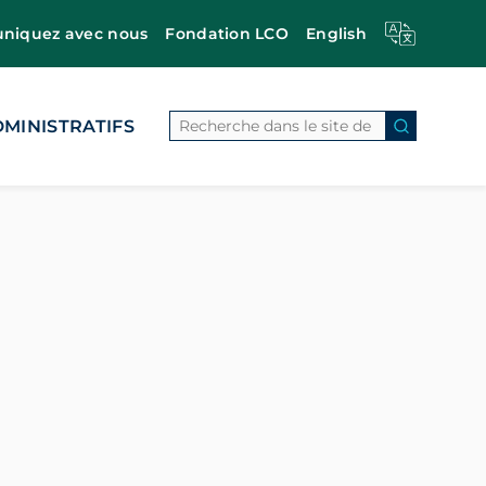
iquez avec nous
Fondation LCO
English
Search
MINISTRATIFS
Search Bu