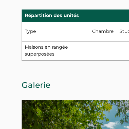
Répartition des unités
Type
Chambre
Stu
Maisons en rangée
superposées
Galerie