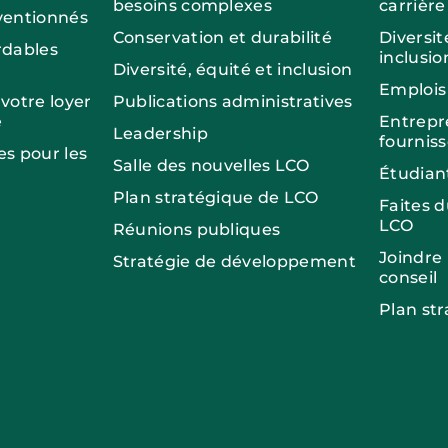
besoins complexes
carrière
entionnés
Conservation et durabilité
Diversit
dables
inclusio
Diversité, équité et inclusion
Emplois
otre loyer
Publications administratives
e
Entrepr
Leadership
fournis
es pour les
Salle des nouvelles LCO
Étudian
Plan stratégique de LCO
Faites 
LCO
Réunions publiques
Joindre
Stratégie de développement
conseil
Plan st