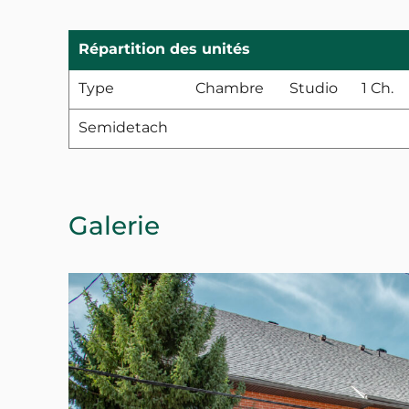
Répartition des unités
Type
Chambre
Studio
1 Ch.
Semidetach
Galerie