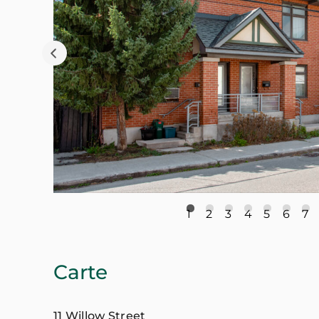
1
2
3
4
5
6
7
Carte
11 Willow Street