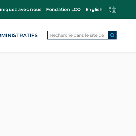
iquez avec nous
Fondation LCO
English
Search
MINISTRATIFS
Search Bu