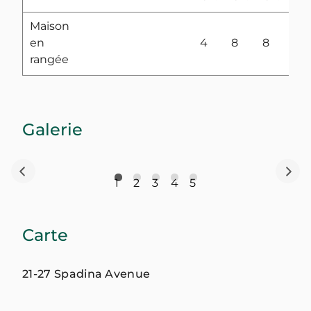
Maison
en
4
8
8
rangée
Galerie
1
2
3
4
5
Carte
21-27 Spadina Avenue