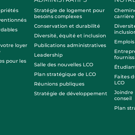
opriétés
Stratégie de logement pour
Chemin
besoins complexes
carrière
entionnés
Conservation et durabilité
Diversit
dables
inclusio
Diversité, équité et inclusion
Emplois
otre loyer
Publications administratives
e
Entrepr
Leadership
fournis
es pour les
Salle des nouvelles LCO
Étudian
Plan stratégique de LCO
Faites 
LCO
Réunions publiques
Joindre
Stratégie de développement
conseil
Plan st