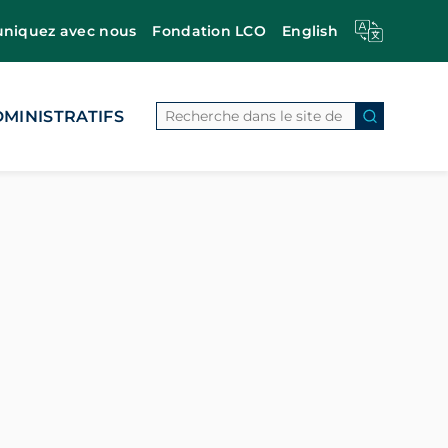
iquez avec nous
Fondation LCO
English
Search
MINISTRATIFS
Search Bu