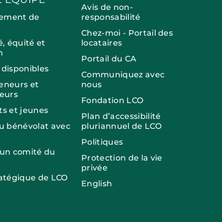
Avis de non-
ement de
responsabilité
Chez-moi - Portail des
é, équité et
locataires
n
Portail du CA
 disponibles
Communiquez avec
eneurs et
nous
seurs
Fondation LCO
ts et jeunes
Plan d’accessibilité
du bénévolat avec
pluriannuel de LCO
Politiques
 un comité du
Protection de la vie
privée
ratégique de LCO
English