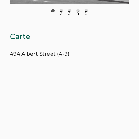
1
2
3
4
5
Carte
494 Albert Street (A-9)