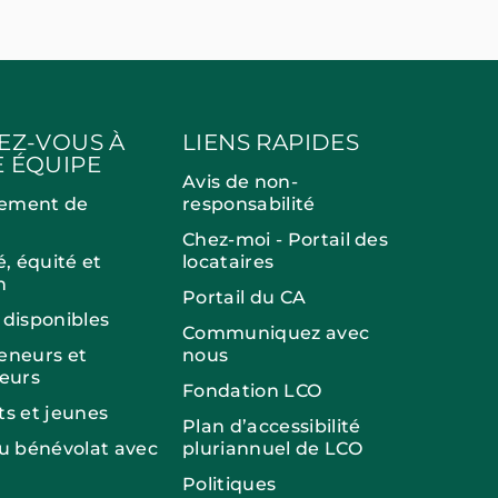
EZ-VOUS À
LIENS RAPIDES
 ÉQUIPE
Avis de non-
ement de
responsabilité
Chez-moi - Portail des
é, équité et
locataires
n
Portail du CA
 disponibles
Communiquez avec
eneurs et
nous
seurs
Fondation LCO
ts et jeunes
Plan d’accessibilité
du bénévolat avec
pluriannuel de LCO
Politiques