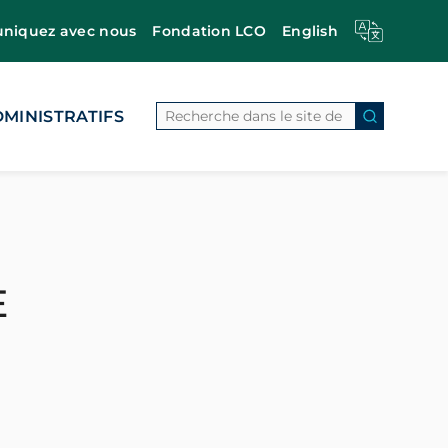
iquez avec nous
Fondation LCO
English
Search
MINISTRATIFS
Search Bu
E