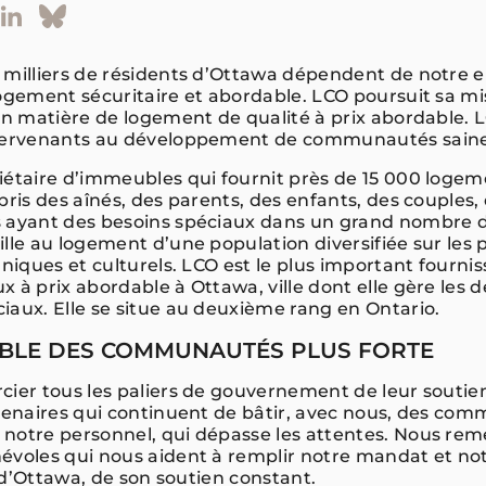
 milliers de résidents d’Ottawa dépendent de notre
logement sécuritaire et abordable. LCO poursuit sa mi
 en matière de logement de qualité à prix abordable. 
tervenants au développement de communautés saines 
iétaire d’immeubles qui fournit près de 15 000 logem
pris des aînés, des parents, des enfants, des couples, 
s ayant des besoins spéciaux dans un grand nombr
lle au logement d’une population diversifiée sur les 
hniques et culturels. LCO est le plus important fourni
 à prix abordable à Ottawa, ville dont elle gère les d
iaux. Elle se situe au deuxième rang en Ontario.
MBLE DES COMMUNAUTÉS PLUS FORTE
cier tous les paliers de gouvernement de leur soutien
rtenaires qui continuent de bâtir, avec nous, des co
notre personnel, qui dépasse les attentes. Nous reme
évoles qui nous aident à remplir notre mandat et not
le d’Ottawa, de son soutien constant.