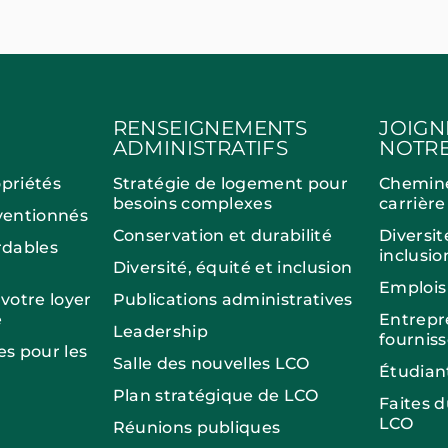
RENSEIGNEMENTS
JOIGN
ADMINISTRATIFS
NOTRE
opriétés
Stratégie de logement pour
Chemin
besoins complexes
carrière
entionnés
Conservation et durabilité
Diversit
dables
inclusio
Diversité, équité et inclusion
Emplois
otre loyer
Publications administratives
e
Entrepr
Leadership
fournis
es pour les
Salle des nouvelles LCO
Étudian
Plan stratégique de LCO
Faites 
LCO
Réunions publiques