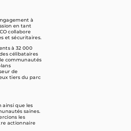
 engagement à
ssion en tant
LCO collabore
et sécuritaires.
ents à 32 000
des célibataires
e de communautés
plans
sseur de
eux tiers du parc
 ainsi que les
mmunautés saines.
rcions les
re actionnaire