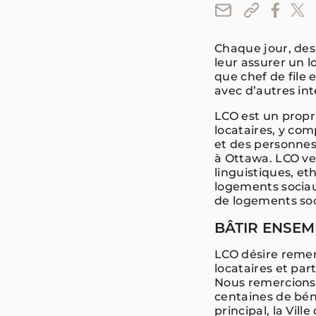
Chaque jour, des
leur assurer un 
que chef de file
avec d’autres in
LCO est un propr
locataires, y com
et des personne
à Ottawa. LCO vei
linguistiques, et
logements sociaux
de logements soc
BÂTIR ENSE
LCO désire remer
locataires et pa
Nous remercions 
centaines de bén
principal, la Vil