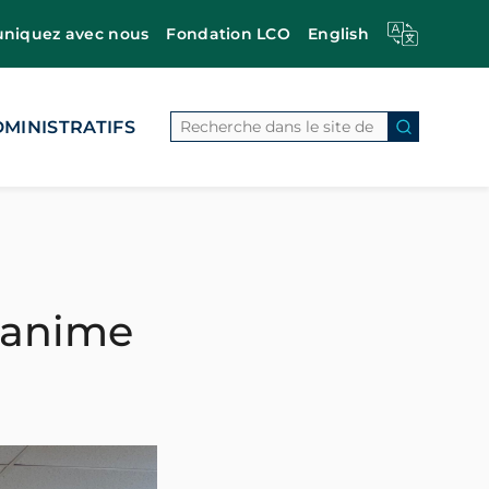
iquez avec nous
Fondation LCO
English
Search
MINISTRATIFS
Search Bu
s anime