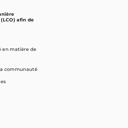
anière
(LCO) afin de
é en matière de
 de la communauté
mes