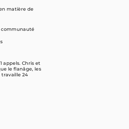
en matière de
de la communauté
es
 appels. Chris et
e le flanâge, les
travaille 24